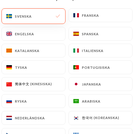
SV
MENY
FRANSKA
FRANSKA
SVENSKA
SVENSKA
ENGELSKA
ENGELSKA
SPANSKA
SPANSKA
KATALANSKA
KATALANSKA
ITALIENSKA
ITALIENSKA
/
HEM
KONTAKT
Kontakt
TYSKA
TYSKA
PORTUGISISKA
PORTUGISISKA
简体中文 (KINESISKA)
简体中文 (KINESISKA)
JAPANSKA
JAPANSKA
RYSKA
RYSKA
ARABISKA
ARABISKA
한국어 (KOREANSKA)
한국어 (KOREANSKA)
NEDERLÄNDSKA
NEDERLÄNDSKA
LA VACHE ROUGE