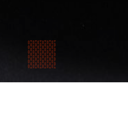
弊社につ
いて