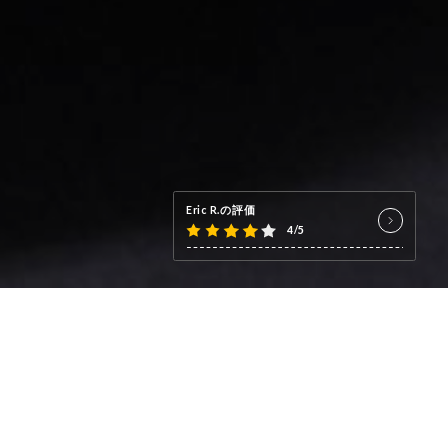
Eric R.の評価
4/5
c sa cuisine généreuse et son
Bar en après midi et en soirée