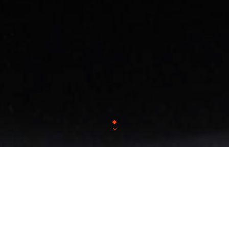
Depuis 2014, « La Vache Rouge » vous accueille ave
service de qualité dans une ambiance décontractée. 