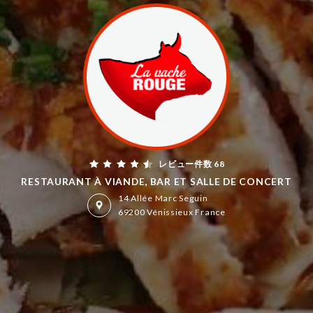
レビュー件数 68
RESTAURANT À VIANDE, BAR ET SALLE DE CONCERT
14 Allée Marc Seguin
69200 Vénissieux France